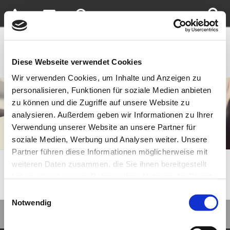
Diese Webseite verwendet Cookies
Wir verwenden Cookies, um Inhalte und Anzeigen zu
personalisieren, Funktionen für soziale Medien anbieten
zu können und die Zugriffe auf unsere Website zu
analysieren. Außerdem geben wir Informationen zu Ihrer
Verwendung unserer Website an unsere Partner für
soziale Medien, Werbung und Analysen weiter. Unsere
Partner führen diese Informationen möglicherweise mit
Sie sind hier:
Home
»
Konfiguration
»
Outdoor Living
weiteren Daten zusammen, die Sie ihnen bereitgestellt
haben oder die sie im Rahmen Ihrer Nutzung der Dienste
gesammelt haben.
Einwilligungsauswahl
Notwendig