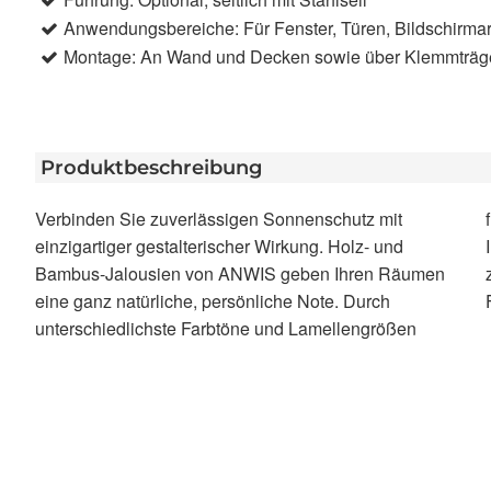
Anwendungsbereiche: Für Fenster, Türen, Bildschirmar
Montage: An Wand und Decken sowie über Klemmträg
Produktbeschreibung
Verbinden Sie zuverlässigen Sonnenschutz mit
finden Sie garantiert die Lösung, die zu Ihrem Stil und
einzigartiger gestalterischer Wirkung. Holz- und
Ihrer Einrichtung passt. Ideal für alle, die das Zuhause
Bambus-Jalousien von ANWIS geben Ihren Räumen
zu einem warmen, gemütlichen Ort für die ganze
eine ganz natürliche, persönliche Note. Durch
unterschiedlichste Farbtöne und Lamellengrößen