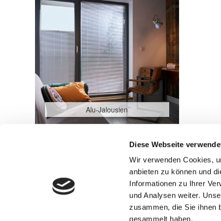
Alu-Jalousien
Diese Webseite verwende
Beitragsnavigation
Wir verwenden Cookies, um
Alu-Jalousien
anbieten zu können und di
Informationen zu Ihrer Ve
und Analysen weiter. Unse
zusammen, die Sie ihnen b
gesammelt haben.