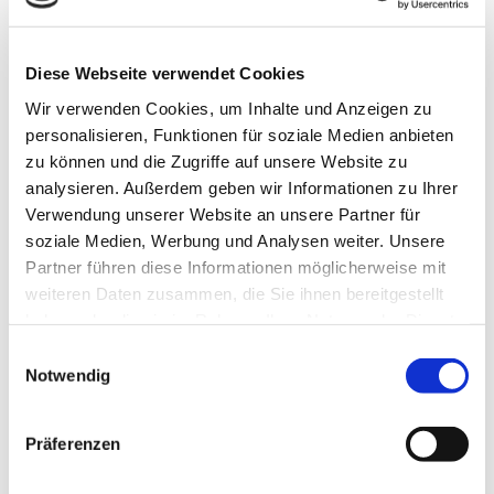
Integrierte LED-Stripes
Heizstrahler
Diese Webseite verwendet Cookies
LED-Stripe Lichtschiene
Bedienung von Markise und Beleuchtung mittels
Wir verwenden Cookies, um Inhalte und Anzeigen zu
WMS Sender
personalisieren, Funktionen für soziale Medien anbieten
Terrassengestell
zu können und die Zugriffe auf unsere Website zu
analysieren. Außerdem geben wir Informationen zu Ihrer
Weitere Informationen zu
Verwendung unserer Website an unsere Partner für
Ausstattungsextras Perea Pergola-Markisen
soziale Medien, Werbung und Analysen weiter. Unsere
Partner führen diese Informationen möglicherweise mit
weiteren Daten zusammen, die Sie ihnen bereitgestellt
Farben & Stoffe
haben oder die sie im Rahmen Ihrer Nutzung der Dienste
gesammelt haben.
Einwilligungsauswahl
Weitere Informationen
Notwendig
Das könnte Sie auch interessieren
Präferenzen