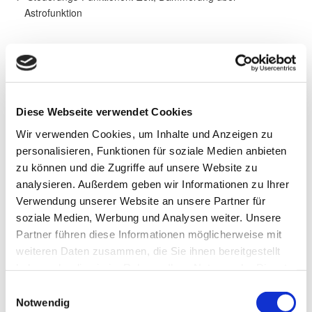
Astrofunktion
Produktbeschreibung
Der WAREMA Timer sorgt für eine verlässliche zeit-
Diese Webseite verwendet Cookies
und dämmerungsabhängige Steuerung Ihres
Wir verwenden Cookies, um Inhalte und Anzeigen zu
Sonnenschutzes. Damit genießen Sie nicht nur ein
personalisieren, Funktionen für soziale Medien anbieten
Höchstmaß an Komfort, da Ihr Sonnenschutz
zu können und die Zugriffe auf unsere Website zu
automatisch schließt und hochfährt, Sie gewinnen auch
analysieren. Außerdem geben wir Informationen zu Ihrer
an Sicherheit. Denn durch die Anwesenheitssimulation
Verwendung unserer Website an unsere Partner für
wirkt Ihr Haus bewohnt. Ein wichtiger Beitrag zum
vorbeugenden Einbruchschutz.
soziale Medien, Werbung und Analysen weiter. Unsere
Partner führen diese Informationen möglicherweise mit
weiteren Daten zusammen, die Sie ihnen bereitgestellt
haben oder die sie im Rahmen Ihrer Nutzung der Dienste
Brillante Extras
gesammelt haben.
Einwilligungsauswahl
Wetterstation multisense
Notwendig