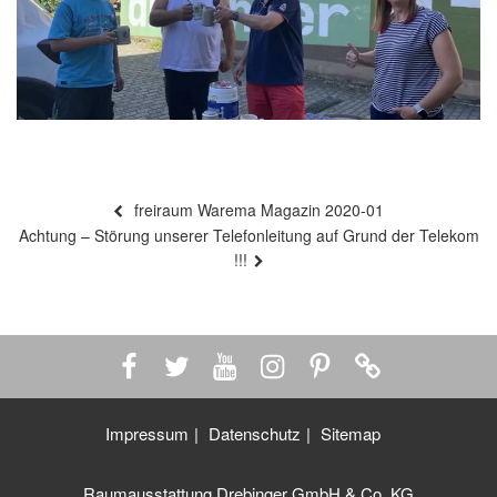
Beitragsnavigation
Vorheriger
freiraum Warema Magazin 2020-01
Beitrag
Nächster
Achtung – Störung unserer Telefonleitung auf Grund der Telekom
Beitrag
!!!
Impressum
Datenschutz
Sitemap
Raumausstattung Drebinger GmbH & Co. KG