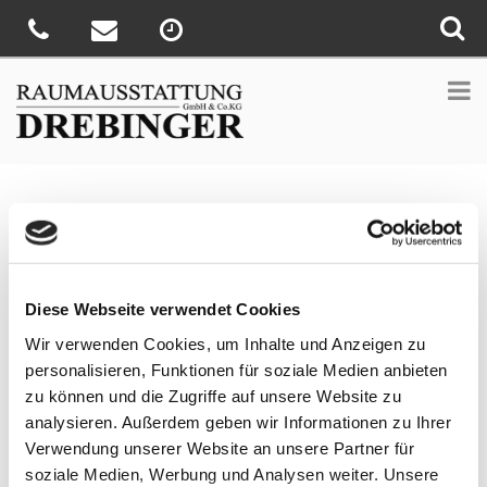
Sie sind hier:
Home
»
News
»
Urlaub Daheim – Lassen Sie sich
im WAREMA Podcast inspirieren
Veröffentlicht
9. Juni 2021
am
Urlaub Daheim – Lassen Sie sich im
Diese Webseite verwendet Cookies
WAREMA Podcast inspirieren
Wir verwenden Cookies, um Inhalte und Anzeigen zu
personalisieren, Funktionen für soziale Medien anbieten
Das Leben draußen wird als Ausgleich immer wichtiger und
zu können und die Zugriffe auf unsere Website zu
Garten, Terrasse oder Balkon gewinnen als Freiraum an
analysieren. Außerdem geben wir Informationen zu Ihrer
Bedeutung. Wer seine Freiflächen möglichst saisonunabhängig
Verwendung unserer Website an unsere Partner für
genießen möchte, benötigt dafür den passenden Sonnen- und
Wetterschutz. Sie wünschen sich eine eigene kleine Urlaubsoase
soziale Medien, Werbung und Analysen weiter. Unsere