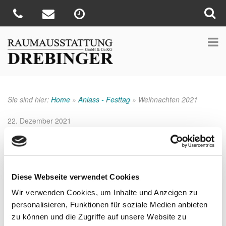
Sie sind hier:
Home
»
Anlass - Festtag
»
Weihnachten 2021
Veröffentlicht
22. Dezember 2021
am
Weihnachten 2021
Wir wünschen allen frohe Weihnachten und einen guten Rutsch
ins neue Jahr.
Diese Webseite verwendet Cookies
Ihr Drebinger TEAM.
Wir verwenden Cookies, um Inhalte und Anzeigen zu
personalisieren, Funktionen für soziale Medien anbieten
zu können und die Zugriffe auf unsere Website zu