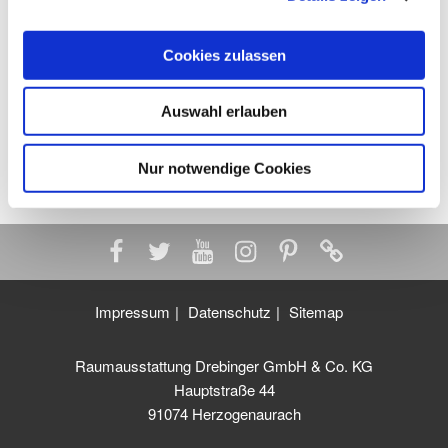
Cookies zulassen
Auswahl erlauben
Beitragsnavigation
Vorheriger
Das ganze Zuhause auf einer App
Beitrag
Nächster
Gedenken an Robert Drebinger – Ruhe in Frieden
Nur notwendige Cookies
Beitrag
Impressum
Datenschutz
Sitemap
Raumausstattung Drebinger GmbH & Co. KG
Hauptstraße 44
91074 Herzogenaurach