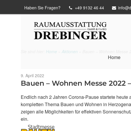
Haben Sie Fragen?
+49 9132 46 44
info@d
Sie sind hier:
Home
»
Aktionen
»
Bauen – Wohnen Messe 2
Home
Veröffentlicht
9. April 2022
am
Bauen – Wohnen Messe 2022 
Endlich nach 2 Jahren Corona-Pause startete heute
kompletten Thema Bauen und Wohnen in Herzogenaur
zeigen alle Möglichkeiten für effektiven Sonnenschu
ein.