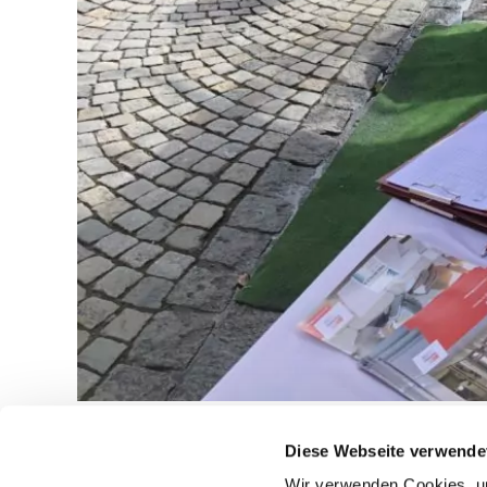
Diese Webseite verwende
Beitragsnavigation
Wir verwenden Cookies, um