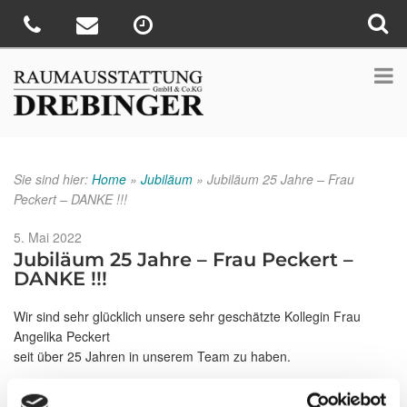
Sie sind hier:
Home
»
Jubiläum
»
Jubiläum 25 Jahre – Frau
Peckert – DANKE !!!
Veröffentlicht
5. Mai 2022
am
Jubiläum 25 Jahre – Frau Peckert –
DANKE !!!
Wir sind sehr glücklich unsere sehr geschätzte Kollegin Frau
Angelika Peckert
seit über 25 Jahren in unserem Team zu haben.