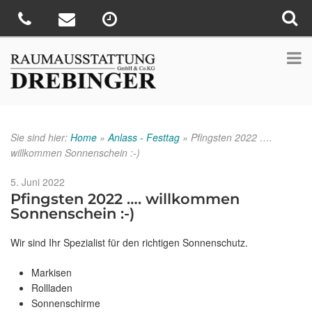
Sie sind hier:
Home
»
Anlass - Festtag
»
Pfingsten 2022 ….
willkommen Sonnenschein :-)
Veröffentlicht
5. Juni 2022
am
Pfingsten 2022 …. willkommen
Sonnenschein :-)
Wir sind Ihr Spezialist für den richtigen Sonnenschutz.
Markisen
Rollladen
Sonnenschirme