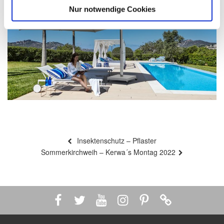
Nur notwendige Cookies
Beitragsnavigation
Vorheriger
Insektenschutz – Pflaster
Beitrag
Nächster
Sommerkirchweih – Kerwa´s Montag 2022
Beitrag