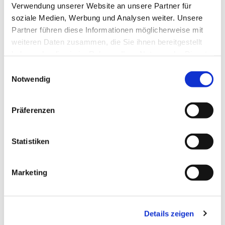
Verwendung unserer Website an unsere Partner für
Das könnte Sie auch interessieren
soziale Medien, Werbung und Analysen weiter. Unsere
Partner führen diese Informationen möglicherweise mit
weiteren Daten zusammen, die Sie ihnen bereitgestellt
haben oder die sie im Rahmen Ihrer Nutzung der Dienste
gesammelt haben.
Einwilligungsauswahl
Notwendig
Präferenzen
Statistiken
Marketing
Details zeigen