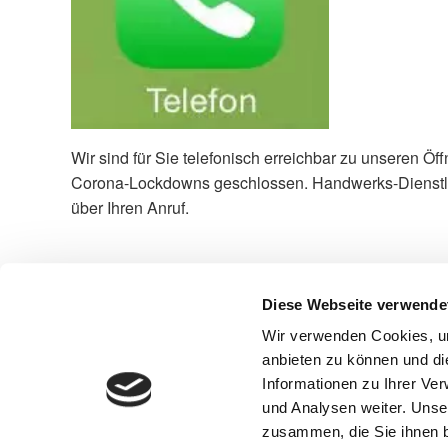
Wir sind für Sie telefonisch erreichbar zu unseren Ö
Corona-Lockdowns geschlossen. Handwerks-Dienstleis
über Ihren Anruf.
Beitragsnavigation
Vorheriger
Frohe Weihnachten und ein gesundes neues Jahr !
Diese Webseite verwende
Beitrag
Wir verwenden Cookies, um
anbieten zu können und di
Informationen zu Ihrer Ve
und Analysen weiter. Unse
zusammen, die Sie ihnen b
Raumausst