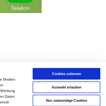
Nächster
Aktion – Winterpreise auf Kassetten-Markisen
Cookies zulassen
Beitrag
le Medien
ir
Auswahl erlauben
, Werbung
Impressum
Datenschutz
Sitemap
ren Daten
Nur notwendige Cookies
ienste
ogenaurach