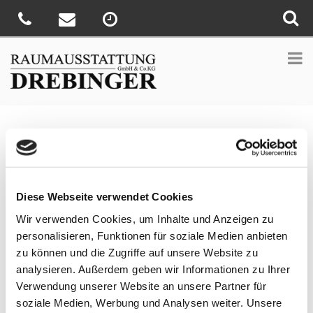
Sie sind hier:
Home
»
Aktionen
»
Aktion – Winterpreise auf
Kassetten-Markisen
Veröffentlicht
15. Januar 2021
am
Diese Webseite verwendet Cookies
Aktion – Winterpreise auf Kassetten-
Markisen
Wir verwenden Cookies, um Inhalte und Anzeigen zu
personalisieren, Funktionen für soziale Medien anbieten
Jetzt Winter-Aktionsrabatt auf
zu können und die Zugriffe auf unsere Website zu
Kassetten-Markisen von WAREMA.
analysieren. Außerdem geben wir Informationen zu Ihrer
Sichern Sie sich im Zeitraum vom
Verwendung unserer Website an unsere Partner für
01.11.2020 bis 31.03.2021 einen
Aktionsrabatt auf Kassetten-Markisen
soziale Medien, Werbung und Analysen weiter. Unsere