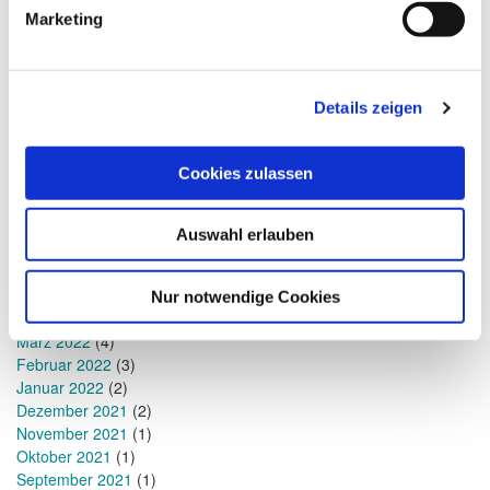
September 2023
(2)
Marketing
August 2023
(3)
Juli 2023
(1)
Mai 2023
(1)
Details zeigen
April 2023
(1)
Januar 2023
(1)
Dezember 2022
(1)
Cookies zulassen
November 2022
(1)
Oktober 2022
(1)
September 2022
(1)
Auswahl erlauben
Juli 2022
(2)
Juni 2022
(2)
Mai 2022
(6)
Nur notwendige Cookies
April 2022
(4)
März 2022
(4)
Februar 2022
(3)
Januar 2022
(2)
Dezember 2021
(2)
November 2021
(1)
Oktober 2021
(1)
September 2021
(1)