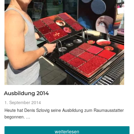
Ausbildung 2014
Veröffentlicht
1. September 2014
am
Heute hat Denis Szlovig seine Ausbildung zum Raumausstatter
begonnen. …
„Ausbildung
weiterlesen