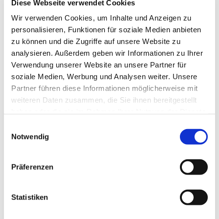
Diese Webseite verwendet Cookies
ARCHIV
Wir verwenden Cookies, um Inhalte und Anzeigen zu
Juli 2026
(1)
personalisieren, Funktionen für soziale Medien anbieten
April 2026
(2)
zu können und die Zugriffe auf unsere Website zu
März 2026
(2)
Dezember 2025
(1)
analysieren. Außerdem geben wir Informationen zu Ihrer
November 2025
(1)
Verwendung unserer Website an unsere Partner für
August 2025
(1)
soziale Medien, Werbung und Analysen weiter. Unsere
Juli 2025
(1)
Partner führen diese Informationen möglicherweise mit
April 2025
(1)
weiteren Daten zusammen, die Sie ihnen bereitgestellt
Dezember 2024
(1)
haben oder die sie im Rahmen Ihrer Nutzung der Dienste
Oktober 2024
(1)
gesammelt haben.
September 2024
(1)
Einwilligungsauswahl
Juli 2024
(2)
Notwendig
Juni 2024
(3)
Mai 2024
(1)
April 2024
(1)
Präferenzen
März 2024
(4)
Februar 2024
(1)
Januar 2024
(1)
Statistiken
Dezember 2023
(3)
November 2023
(2)