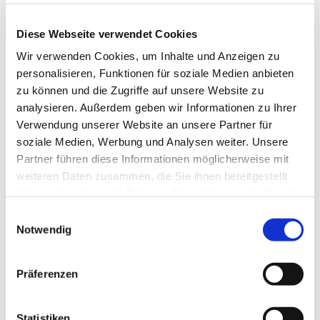
Sonnenschutz
Umwelt
Zertifikate
Diese Webseite verwendet Cookies
Wir verwenden Cookies, um Inhalte und Anzeigen zu
ARCHIV
personalisieren, Funktionen für soziale Medien anbieten
zu können und die Zugriffe auf unsere Website zu
Juli 2026
(1)
April 2026
(2)
analysieren. Außerdem geben wir Informationen zu Ihrer
März 2026
(2)
Verwendung unserer Website an unsere Partner für
Dezember 2025
(1)
soziale Medien, Werbung und Analysen weiter. Unsere
November 2025
(1)
Partner führen diese Informationen möglicherweise mit
August 2025
(1)
weiteren Daten zusammen, die Sie ihnen bereitgestellt
Juli 2025
(1)
haben oder die sie im Rahmen Ihrer Nutzung der Dienste
April 2025
(1)
gesammelt haben.
Dezember 2024
(1)
Einwilligungsauswahl
Oktober 2024
(1)
Notwendig
September 2024
(1)
Juli 2024
(2)
Juni 2024
(3)
Präferenzen
Mai 2024
(1)
April 2024
(1)
März 2024
(4)
Statistiken