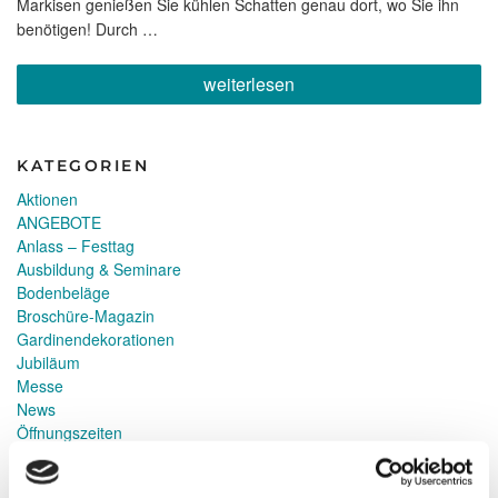
Markisen genießen Sie kühlen Schatten genau dort, wo Sie ihn
benötigen! Durch …
„Neue
weiterlesen
FreiRäume
entdecken:
Das
Markisen-
KATEGORIEN
Freigestell
von
Aktionen
WAREMA“
ANGEBOTE
Anlass – Festtag
Ausbildung & Seminare
Bodenbeläge
Broschüre-Magazin
Gardinendekorationen
Jubiläum
Messe
News
Öffnungszeiten
Polstern
Referenz