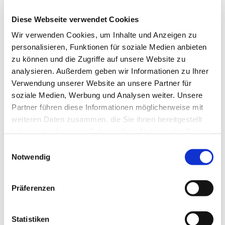
Umwelt
Zertifikate
Diese Webseite verwendet Cookies
Wir verwenden Cookies, um Inhalte und Anzeigen zu
ARCHIV
personalisieren, Funktionen für soziale Medien anbieten
Juli 2026
(1)
zu können und die Zugriffe auf unsere Website zu
April 2026
(2)
analysieren. Außerdem geben wir Informationen zu Ihrer
März 2026
(2)
Verwendung unserer Website an unsere Partner für
Dezember 2025
(1)
soziale Medien, Werbung und Analysen weiter. Unsere
November 2025
(1)
Partner führen diese Informationen möglicherweise mit
August 2025
(1)
Juli 2025
(1)
weiteren Daten zusammen, die Sie ihnen bereitgestellt
April 2025
(1)
haben oder die sie im Rahmen Ihrer Nutzung der Dienste
Dezember 2024
(1)
gesammelt haben.
Einwilligungsauswahl
Oktober 2024
(1)
Notwendig
September 2024
(1)
Juli 2024
(2)
Juni 2024
(3)
Präferenzen
Mai 2024
(1)
April 2024
(1)
März 2024
(4)
Statistiken
Februar 2024
(1)