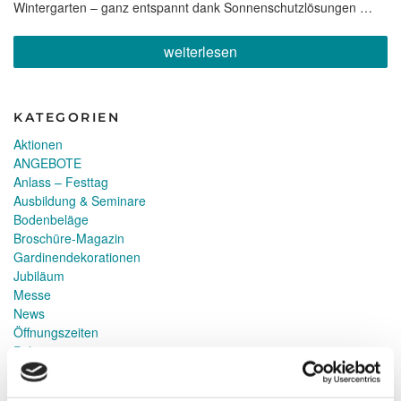
Wintergarten – ganz entspannt dank Sonnenschutzlösungen …
„Wohlfühl-
weiterlesen
Ambiente
in
Ihrem
Wintergarten“
KATEGORIEN
Aktionen
ANGEBOTE
Anlass – Festtag
Ausbildung & Seminare
Bodenbeläge
Broschüre-Magazin
Gardinendekorationen
Jubiläum
Messe
News
Öffnungszeiten
Polstern
Referenz
Sonnenschutz