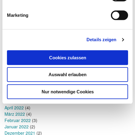
Januar 2024
(1)
Dezember 2023
(3)
Marketing
November 2023
(2)
September 2023
(2)
August 2023
(3)
Juli 2023
(1)
Details zeigen
Mai 2023
(1)
April 2023
(1)
Januar 2023
(1)
Cookies zulassen
Dezember 2022
(1)
November 2022
(1)
Auswahl erlauben
Oktober 2022
(1)
September 2022
(1)
Juli 2022
(2)
Nur notwendige Cookies
Juni 2022
(2)
Mai 2022
(6)
April 2022
(4)
März 2022
(4)
Februar 2022
(3)
Januar 2022
(2)
Dezember 2021
(2)