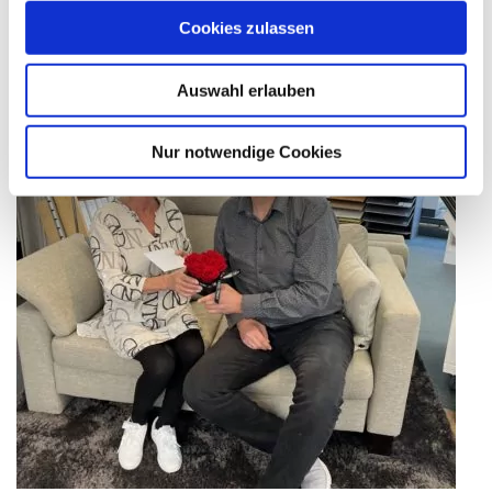
Line
Cookies zulassen
–
Kubisches
Design
für
Auswahl erlauben
Markisen“
Nur notwendige Cookies