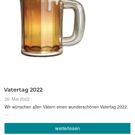
Vatertag 2022
Veröffentlicht
26. Mai 2022
am
Wir wünschen allen Vätern einen wunderschönen Vatertag 2022.
…
„Vatertag
weiterlesen
2022“