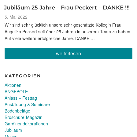
Jubiläum 25 Jahre – Frau Peckert – DANKE !!!
Veröffentlicht
5. Mai 2022
am
Wir sind sehr glücklich unsere sehr geschätzte Kollegin Frau
Angelika Peckert seit über 25 Jahren in unserem Team zu haben.
Auf viele weitere erfolgreiche Jahre. DANKE …
„Jubiläum
weiterlesen
25
Jahre
–
Frau
KATEGORIEN
Peckert
–
Aktionen
DANKE
ANGEBOTE
!!!“
Anlass – Festtag
Ausbildung & Seminare
Bodenbeläge
Broschüre-Magazin
Gardinendekorationen
Jubiläum
Messe