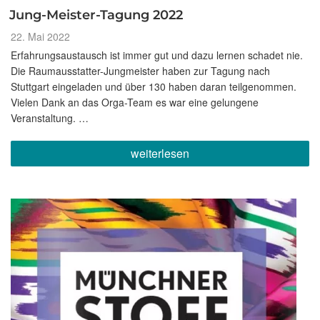
Jung-Meister-Tagung 2022
Veröffentlicht
22. Mai 2022
am
Erfahrungsaustausch ist immer gut und dazu lernen schadet nie.
Die Raumausstatter-Jungmeister haben zur Tagung nach
Stuttgart eingeladen und über 130 haben daran teilgenommen.
Vielen Dank an das Orga-Team es war eine gelungene
Veranstaltung. …
„Jung-
weiterlesen
Meister-
Tagung
2022“