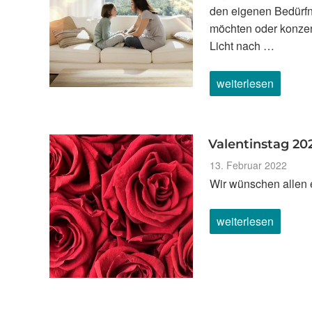
den eigenen Bedürfn
möchten oder konzen
Licht nach …
„Tageslicht
weiterlesen
ist
der
Rhythmus
des
Lebens“
Valentinstag 20
Veröffentlicht
13. Februar 2022
am
Wir wünschen allen 
„Valentinstag
weiterlesen
2022“