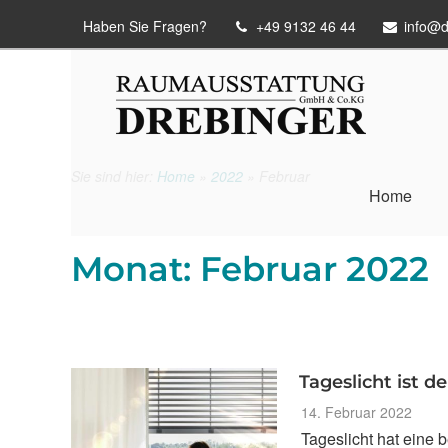
Haben Sie Fragen?
+49 9132 46 44
info@d
Sie sind hier:
Home
»
2022
»
Februar
Home
Monat:
Februar 2022
Tageslicht ist 
Veröffentlicht
14. Februar 2022
am
Tageslicht hat eine