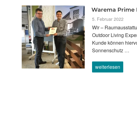
Warema Prime P
Veröffentlicht
5. Februar 2022
am
Wir – Raumausstattu
Outdoor Living Expe
Kunde können hiervon
Sonnenschutz …
„Warema
weiterlesen
Prime
Platin
Partner
2022“