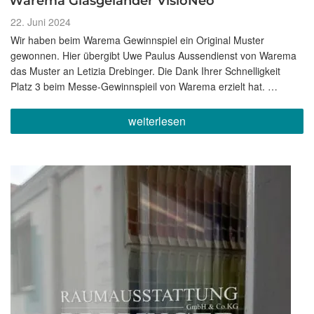
Warema Glasgeländer VisioNeo
Veröffentlicht
22. Juni 2024
am
Wir haben beim Warema Gewinnspiel ein Original Muster
gewonnen. Hier übergibt Uwe Paulus Aussendienst von Warema
das Muster an Letizia Drebinger. Die Dank Ihrer Schnelligkeit
Platz 3 beim Messe-Gewinnspieil von Warema erzielt hat. …
„Warema
weiterlesen
Glasgeländer
VisioNeo“