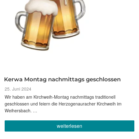
Kerwa Montag nachmittags geschlossen
Veröffentlicht
25. Juni 2024
am
Wir haben am Kirchweih-Montag nachmittags traditionell
geschlossen und feiern die Herzogenauracher Kirchweih im
Weihersbach. …
„Kerwa
weiterlesen
Montag
nachmittags