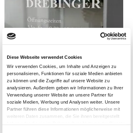
Diese Webseite verwendet Cookies
NEUE Öffnungszeiten !!!
Wir verwenden Cookies, um Inhalte und Anzeigen zu
Veröffentlicht
5. Juni 2024
personalisieren, Funktionen für soziale Medien anbieten
am
Bitte beachten Sie unsere neuen Öffnungszeiten Montag bis
zu können und die Zugriffe auf unsere Website zu
Freitag von 9:30 bis 12:30 und 13:30 bis 16:30 Uhr Samstag von
analysieren. Außerdem geben wir Informationen zu Ihrer
9:30 bis 12:30 Uhr …
Verwendung unserer Website an unsere Partner für
soziale Medien, Werbung und Analysen weiter. Unsere
„NEUE
weiterlesen
Partner führen diese Informationen möglicherweise mit
Öffnungszeiten
weiteren Daten zusammen, die Sie ihnen bereitgestellt
!!!“
haben oder die sie im Rahmen Ihrer Nutzung der Dienste
KATEGORIEN
gesammelt haben.
Einwilligungsauswahl