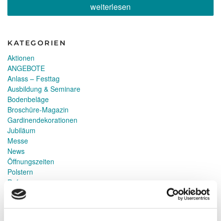
„R+T
weiterlesen
Messe
Stuttgart
2024“
KATEGORIEN
Aktionen
ANGEBOTE
Anlass – Festtag
Ausbildung & Seminare
Bodenbeläge
Broschüre-Magazin
Gardinendekorationen
Jubiläum
Messe
News
Öffnungszeiten
Polstern
Referenz
Sonnenschutz
Umwelt
Zertifikate