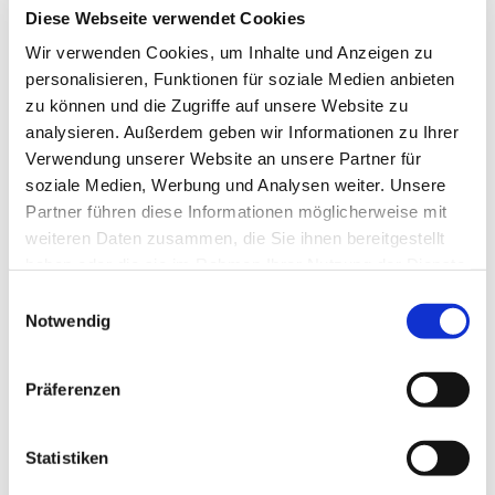
Diese Webseite verwendet Cookies
ARCHIV
Wir verwenden Cookies, um Inhalte und Anzeigen zu
Juli 2026
(1)
personalisieren, Funktionen für soziale Medien anbieten
April 2026
(2)
zu können und die Zugriffe auf unsere Website zu
März 2026
(2)
analysieren. Außerdem geben wir Informationen zu Ihrer
Dezember 2025
(1)
Verwendung unserer Website an unsere Partner für
November 2025
(1)
soziale Medien, Werbung und Analysen weiter. Unsere
August 2025
(1)
Partner führen diese Informationen möglicherweise mit
Juli 2025
(1)
April 2025
(1)
weiteren Daten zusammen, die Sie ihnen bereitgestellt
Dezember 2024
(1)
haben oder die sie im Rahmen Ihrer Nutzung der Dienste
Oktober 2024
(1)
gesammelt haben.
Einwilligungsauswahl
September 2024
(1)
Notwendig
Juli 2024
(2)
Juni 2024
(3)
Mai 2024
(1)
Präferenzen
April 2024
(1)
März 2024
(4)
Februar 2024
(1)
Statistiken
Januar 2024
(1)
Dezember 2023
(3)